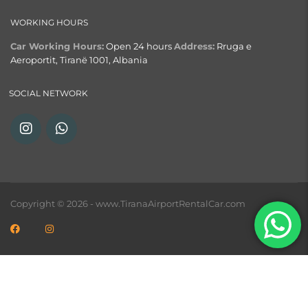
WORKING HOURS
Car Working Hours:
Open 24 hours
Address:
Rruga e
Aeroportit, Tiranë 1001, Albania
SOCIAL NETWORK
Copyright © 2026 - www.TiranaAirportRentalCar.com
English
(
Inglés
)
Français
(
Francés
)
Italiano
Español