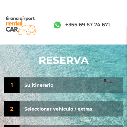
+355 69 67 24 671
RESERVA
1
Su itinerario
2
Seleccionar vehículo / extras