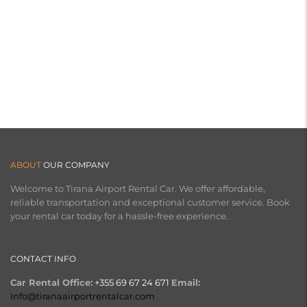
ABOUT
OUR COMPANY
Welcome to Tirana Airport Rental Car. We offer affordable,
reliable transportation and exceptional customer service. Book
your rental car today for a hassle-free experience.
CONTACT INFO
Car Rental Office:
+355 69 67 24 671
Email:
Info@tiranaairportrentalcar.com