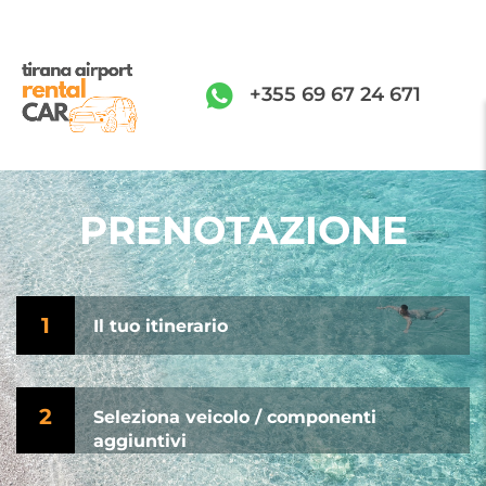
+355 69 67 24 671
PRENOTAZIONE
1
Il tuo itinerario
2
Seleziona veicolo / componenti
aggiuntivi