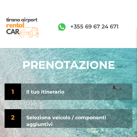
+355 69 67 24 671
PRENOTAZIONE
1
Il tuo itinerario
2
Seleziona veicolo / componenti
aggiuntivi