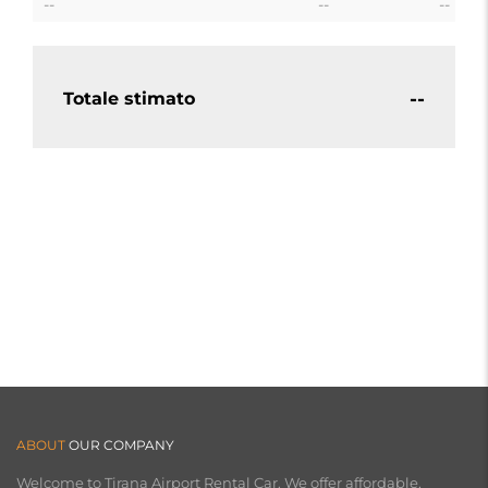
--
--
--
--
Totale stimato
ABOUT
OUR COMPANY
Welcome to Tirana Airport Rental Car. We offer affordable,