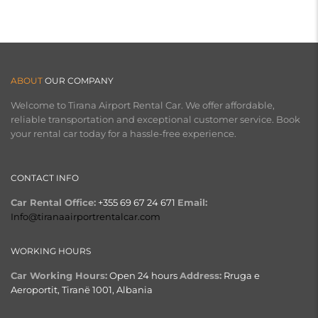
ABOUT
OUR COMPANY
Welcome to Tirana Airport Rental Car. We offer affordable,
reliable transportation and exceptional customer service. Book
your rental car today for a hassle-free experience.
CONTACT INFO
Car Rental Office:
+355 69 67 24 671
Email:
Info@tiranaairportrentalcar.com
WORKING HOURS
Car Working Hours:
Open 24 hours
Address:
Rruga e
Aeroportit, Tiranë 1001, Albania