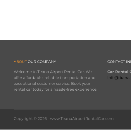
ABOUT
OUR COMPANY
CONTACT IN
Welcome to Tirana Airport Rental Car. We
Car Rental O
offer affordable, reliable transportation and
Info@tirana
exceptional customer service. Book your
rental car today for a hassle-free experience.
Copyright © 2026 - www.TiranaAirportRentalCar.com