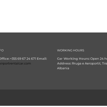
FO
WORKING HOURS
ffice:
+355 69 67 24 671
Email:
Car Working Hours:
Open 24 h
airportrentalcar.com
Address:
Rruga e Aeroportit, Tir
Albania