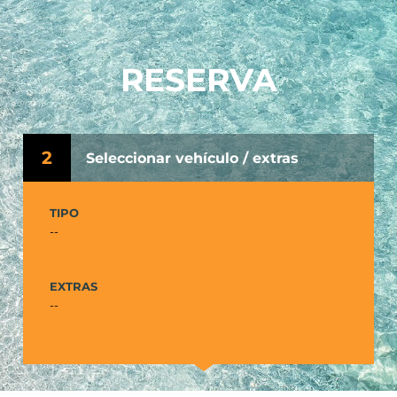
RESERVA
2
Seleccionar vehículo / extras
TIPO
--
EXTRAS
--