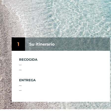
1
Su itinerario
RECOGIDA
--
--
ENTREGA
--
--