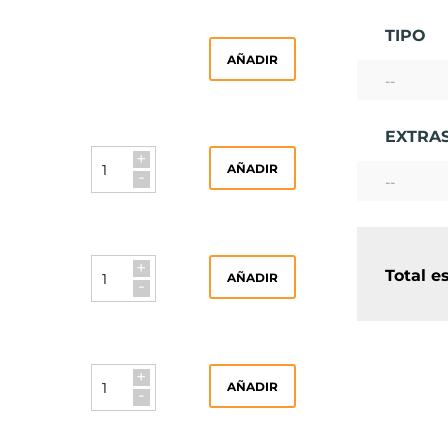
TIPO
AÑADIR
--
EXTRA
+
AÑADIR
-
--
+
Total e
AÑADIR
-
+
AÑADIR
-