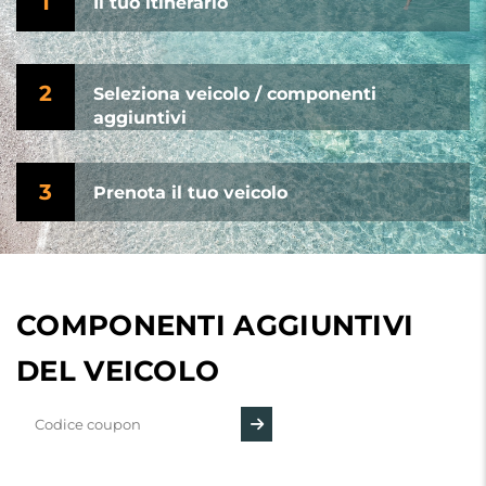
1
Il tuo itinerario
2
Seleziona veicolo / componenti
aggiuntivi
3
Prenota il tuo veicolo
COMPONENTI AGGIUNTIVI
DEL VEICOLO