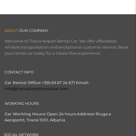
ABOUT
OUR COMPANY
Welcome to Tirana Airport Rental Car. We offer affordable,
reliable transportation and exceptional customer service. Book
your rental car today for a hassle-free experience.
CONTACT INFO
Car Rental Office:
+355 69 67 24 671
Email:
Info@tiranaairportrentalcar.com
WORKING HOURS
Car Working Hours:
Open 24 hours
Address:
Rruga e
Aeroportit, Tiranë 1001, Albania
SOCIAL NETWORK