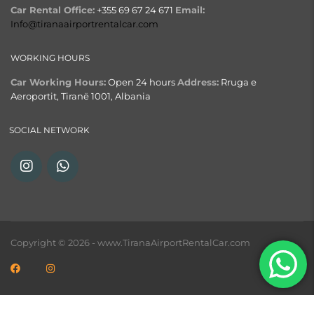
Car Rental Office:
+355 69 67 24 671
Email:
Info@tiranaairportrentalcar.com
WORKING HOURS
Car Working Hours:
Open 24 hours
Address:
Rruga e
Aeroportit, Tiranë 1001, Albania
SOCIAL NETWORK
Copyright © 2026 - www.TiranaAirportRentalCar.com
English
(
Inglés
)
Français
(
Francés
)
Italiano