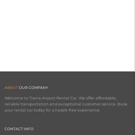
ABOUT
OUR COMPANY
Welcome to Tirana Airport Rental Car. We offer affordable,
reliable transportation and exceptional customer service. Book
your rental car today for a hassle-free experience.
CONTACT INFO